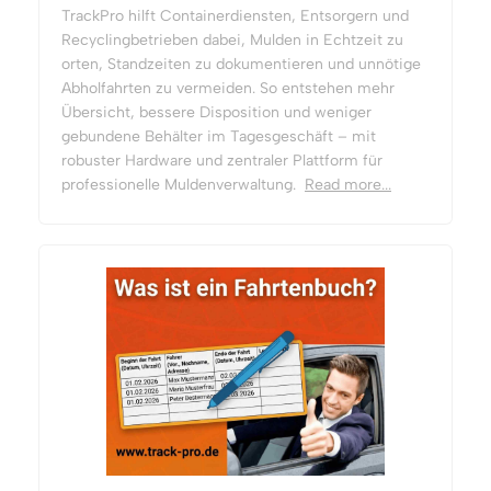
TrackPro hilft Containerdiensten, Entsorgern und
Recyclingbetrieben dabei, Mulden in Echtzeit zu
orten, Standzeiten zu dokumentieren und unnötige
Abholfahrten zu vermeiden. So entstehen mehr
Übersicht, bessere Disposition und weniger
gebundene Behälter im Tagesgeschäft – mit
robuster Hardware und zentraler Plattform für
professionelle Muldenverwaltung.
Read more...