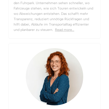
den Fuhrpark. Unternehmen sehen schneller, wo
Fahrzeuge stehen, wie sich Touren entwickeln und
wo Abweichungen entstehen. Das schafft mehr
Transparenz, reduziert unnötige Rückfragen und
hilft dabei, Abläufe im Transportalltag effizienter
und planbarer zu steuern.
Read more...