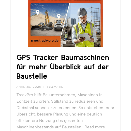
GPS Tracker Baumaschinen
für mehr Überblick auf der
Baustelle
APRIL 30, 2026
|
TELEMATIK
TrackPro hilft Bauunternehmen, Maschinen in
Echtzeit zu orten, Stillstand zu reduzieren und
Diebstahl schneller zu erkennen. So entstehen mehr
Übersicht, bessere Planung und eine deutlich
effizientere Nutzung des gesamten
Maschinenbestands auf Baustellen.
Read more...