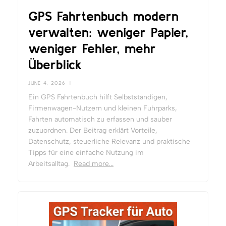
GPS Fahrtenbuch modern
verwalten: weniger Papier,
weniger Fehler, mehr
Überblick
JUNE 4, 2026
|
Ein GPS Fahrtenbuch hilft Selbstständigen,
Firmenwagen-Nutzern und kleinen Fuhrparks,
Fahrten automatisch zu erfassen und sauber
zuzuordnen. Der Beitrag erklärt Vorteile,
Datenschutz, steuerliche Relevanz und praktische
Tipps für eine einfache Nutzung im
Arbeitsalltag.
Read more...