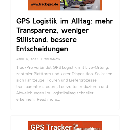
GPS Logistik im Alltag: mehr
Transparenz, weniger
Stillstand, bessere
Entscheidungen
APRIL 9, 2026
|
TELEMATIK
TrackPro verbindet GPS Logistik mit Live-Ortung,
zentraler Plattform und klarer Disposition. So lassen
sich Fahrzeuge, Touren und Lieferprozesse
transparenter steuern, Leerzeiten reduzieren und
Abweichungen im Logistikalltag schneller
erkennen.
Read more...