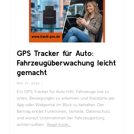
GPS Tracker für Auto:
Fahrzeugüberwachung leicht
gemacht
MAY 27, 2026
|
Ein GPS Tracker für Auto hilft, Fahrzeuge live zu
orten, Bewegungen zu erkennen und Standorte per
App oder Webportal im Blick zu behalten. Der
Beitrag erklärt Funktionen, Vorteile, Datenschutz
und worauf Unternehmen bei Fahrzeugortung
achten sollten.
Read more...