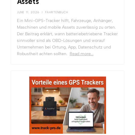
Assets
JUNE 11, 2026
|
FAHRTENBUCH
Ein Mini-GPS-Tracker hilft, Fahrzeuge, Anhänger,
Maschinen und mobile Assets zuverlässig zu orten.
Der Beitrag erklärt, wann batteriebetriebene Tracker
sinnvoller sind als OBD-Lösungen und worauf
Unternehmen bei Ortung, App, Datenschutz und
Robustheit achten sollten.
Read more...