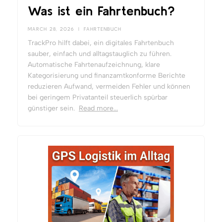
Was ist ein Fahrtenbuch?
MARCH 28, 2026
|
FAHRTENBUCH
TrackPro hilft dabei, ein digitales Fahrtenbuch
sauber, einfach und alltagstauglich zu führen.
Automatische Fahrtenaufzeichnung, klare
Kategorisierung und finanzamtkonforme Berichte
reduzieren Aufwand, vermeiden Fehler und können
bei geringem Privatanteil steuerlich spürbar
günstiger sein.
Read more...