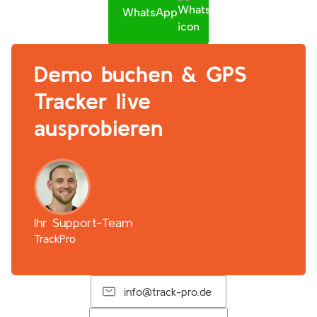
WhatsApp
Demo buchen & GPS
Tracker live
ausprobieren
Ihr Support-Team
TrackPro
info@track-pro.de