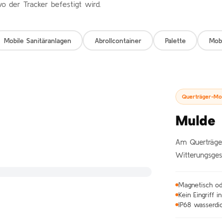
o der Tracker befestigt wird.
Mobile Sanitäranlagen
Abrollcontainer
Palette
Mobi
Querträger-Mo
Mulde
Am Querträger
Witterungsges
Magnetisch od
Kein Eingriff i
IP68 wasserdi