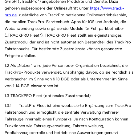
GmbH („TrackPro“) angebotenen Produkte und Dienste. Dazu
gehören insbesondere der Onlineauftritt unter
https://www.track-
pro.de
, zusätzliche von TrackPro betriebene Onlinevertriebskanäle,
die mobilen TrackPro-Fahrtenbuch-Apps für iOS und Android, die
Webanwendung sowie ergänzende Module für Fuhrparkbetreiber
(„TRACKPRO Fleet“). TRACKPRO Fleet stellt ein eigenständiges
Zusatzmodul dar und ist nicht automatisch Bestandteil des TrackPro
Fahrtenbuchs. Für bestimmte Zusatzdienste können gesonderte
Entgelte anfallen.
1.2 Als „Nutzer“ wird jede Person oder Organisation bezeichnet, die
TrackPro-Produkte verwendet, unabhängig davon, ob sie rechtlich als
Verbraucher im Sinne von § 13 BGB oder als Unternehmer im Sinne
von § 14 BGB einzuordnen ist.
1.3 TRACKPRO Fleet (optionales Zusatzmodul)
1.3.1 TrackPro Fleet ist eine webbasierte Ergänzung zum TrackPro
Fahrtenbuch und ermöglicht die zentrale Verwaltung mehrerer
Fahrzeuge innerhalb eines Fuhrparks. Je nach Konfiguration können
Funktionen wie Fahrzeugverwaltung, Fahrerzuweisung,
Poolfahrzeugkontrolle und betriebliche Auswertungen genutzt