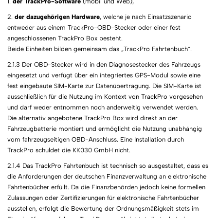
1.
der TrackPro-Software
(mobil und Web),
2.
der dazugehörigen Hardware
, welche je nach Einsatzszenario
entweder aus einem TrackPro-OBD-Stecker oder einer fest
angeschlossenen TrackPro Box besteht.
Beide Einheiten bilden gemeinsam das „TrackPro Fahrtenbuch“.
2.1.3 Der OBD-Stecker wird in den Diagnosestecker des Fahrzeugs
eingesetzt und verfügt über ein integriertes GPS-Modul sowie eine
fest eingebaute SIM-Karte zur Datenübertragung. Die SIM-Karte ist
ausschließlich für die Nutzung im Kontext von TrackPro vorgesehen
und darf weder entnommen noch anderweitig verwendet werden.
Die alternativ angebotene TrackPro Box wird direkt an der
Fahrzeugbatterie montiert und ermöglicht die Nutzung unabhängig
vom fahrzeugseitigen OBD-Anschluss. Eine Installation durch
TrackPro schuldet die KK030 GmbH nicht.
2.1.4 Das TrackPro Fahrtenbuch ist technisch so ausgestaltet, dass es
die Anforderungen der deutschen Finanzverwaltung an elektronische
Fahrtenbücher erfüllt. Da die Finanzbehörden jedoch keine formellen
Zulassungen oder Zertifizierungen für elektronische Fahrtenbücher
ausstellen, erfolgt die Bewertung der Ordnungsmäßigkeit stets im