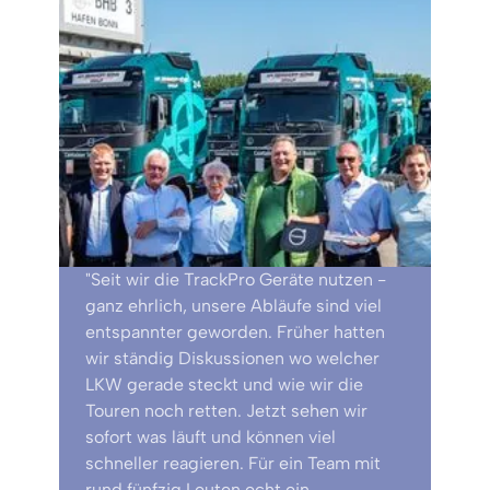
"Seit wir die TrackPro Geräte nutzen -
ganz ehrlich, unsere Abläufe sind viel
entspannter geworden. Früher hatten
wir ständig Diskussionen wo welcher
LKW gerade steckt und wie wir die
Touren noch retten. Jetzt sehen wir
sofort was läuft und können viel
schneller reagieren. Für ein Team mit
rund fünfzig Leuten echt ein