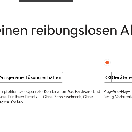
einen reibungslosen A
Passgenaue Lösung erhalten
03
Geräte e
Empfehlen Die Optimale Kombination Aus Hardware Und
Plug-And-Play-T
are Für Ihren Einsatz – Ohne Schnickschnack, Ohne
Fertig Vorbereit
eckte Kosten.