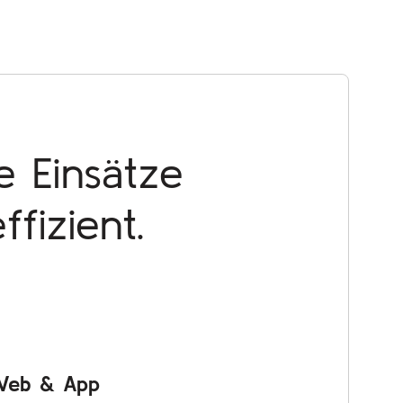
e Einsätze
ffizient.
 Web & App