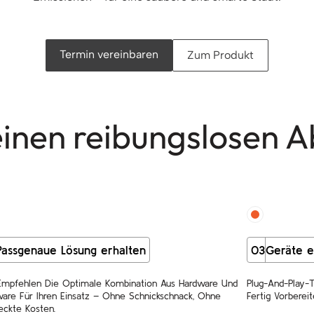
Termin vereinbaren
Zum Produkt
einen reibungslosen A
Passgenaue Lösung erhalten
03
Geräte e
Empfehlen Die Optimale Kombination Aus Hardware Und
Plug-And-Play-T
are Für Ihren Einsatz – Ohne Schnickschnack, Ohne
Fertig Vorbereit
eckte Kosten.