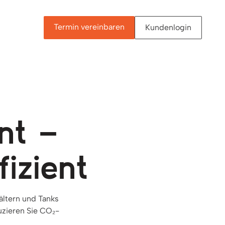
Termin vereinbaren
Kundenlogin
&
nt –
fizient
ältern und Tanks
uzieren Sie CO₂-