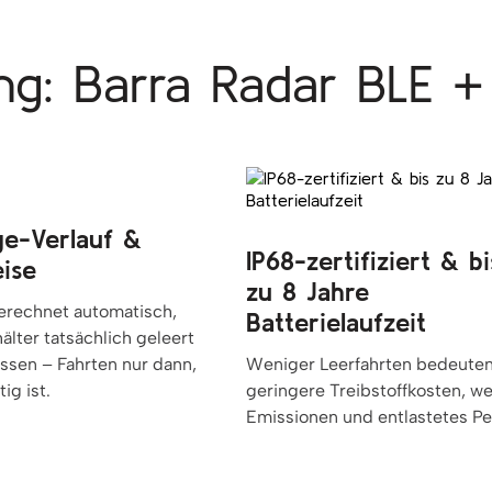
ng: Barra Radar BLE +
ge-Verlauf &
IP68-zertifiziert & bi
ise
zu 8 Jahre
erechnet automatisch,
Batterielaufzeit
lter tatsächlich geleert
sen – Fahrten nur dann,
Weniger Leerfahrten bedeute
ig ist.
geringere Treibstoffkosten, w
Emissionen und entlastetes Pe