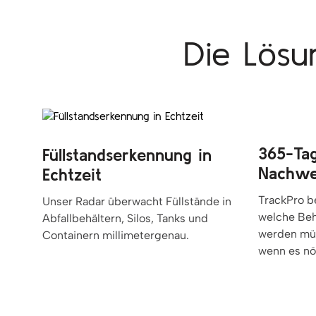
Die Lösu
365-Ta
Füllstandserkennung in
Nachwe
Echtzeit
TrackPro b
Unser Radar überwacht Füllstände in
welche Behä
Abfallbehältern, Silos, Tanks und
werden müs
Containern millimetergenau.
wenn es nöt